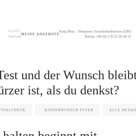
HOME
Katja Britz - Hebamme, Grundschullehrerin (LRS)
MEINE ANGEBOTE
Startseite
Telefon +49 (0) 176 52 56 48 53
Test und der Wunsch bleibt
zer ist, als du denkst?
VITALCHECK
KINDERWUNSCH FLYER
ALLE DETAI
halten beginnt mit