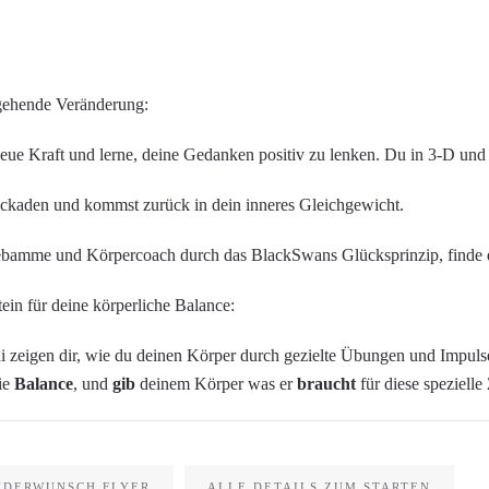
efgehende Veränderung:
 neue Kraft und lerne, deine Gedanken positiv zu lenken. Du in 3-D und
ockaden und kommst zurück in dein inneres Gleichgewicht.
s Hebamme und Körpercoach durch das BlackSwans Glücksprinzip, finde 
ein für deine körperliche Balance:
i zeigen dir, wie du deinen Körper durch gezielte Übungen und Impulse
die
Balance
, und
gib
deinem Körper was er
braucht
für diese spezielle 
NDERWUNSCH FLYER
ALLE DETAILS ZUM STARTEN