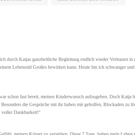
ch durch Katjas ganzheitliche Begleitung endlich wieder Vertrauen in 
inem Lebensstil Großes bewirken kann. Heute bin ich schwanger und üb
ar schon fast bereit, meinen Kinderwunsch aufzugeben. Doch Katja hat
esonders die Gespräche mit ihr haben mir geholfen, Blockaden zu lösen
 voller Dankbarkeit!"
 Gefühl, meinen Körper zu verstehen. Diese 7 Tage haben mein Leben ve