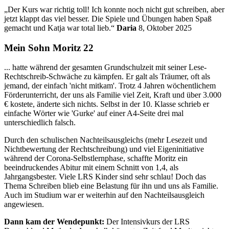
„Der Kurs war richtig toll! Ich konnte noch nicht gut schreiben, aber
jetzt klappt das viel besser. Die Spiele und Übungen haben Spaß
gemacht und Katja war total lieb.“
Daria
8, Oktober 2025
Mein Sohn Moritz 22
... hatte während der gesamten Grundschulzeit mit seiner Lese-
Rechtschreib-Schwäche zu kämpfen. Er galt als Träumer, oft als
jemand, der einfach 'nicht mitkam'. Trotz 4 Jahren wöchentlichem
Förderunterricht, der uns als Familie viel Zeit, Kraft und über 3.000
€ kostete, änderte sich nichts. Selbst in der 10. Klasse schrieb er
einfache Wörter wie 'Gurke' auf einer A4-Seite drei mal
unterschiedlich falsch.
Durch den schulischen Nachteilsausgleichs (mehr Lesezeit und
Nichtbewertung der Rechtschreibung) und viel Eigeninitiative
während der Corona-Selbstlernphase, schaffte Moritz ein
beeindruckendes Abitur mit einem Schnitt von 1,4, als
Jahrgangsbester. Viele LRS Kinder sind sehr schlau! Doch das
Thema Schreiben blieb eine Belastung für ihn und uns als Familie.
Auch im Studium war er weiterhin auf den Nachteilsausgleich
angewiesen.
Dann kam der Wendepunkt:
Der Intensivkurs der LRS